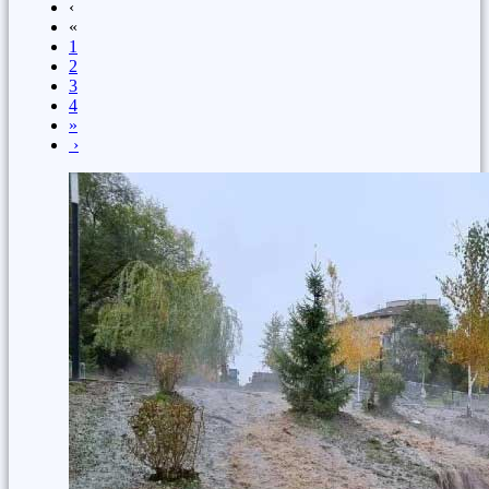
‹
«
1
2
3
4
»
›