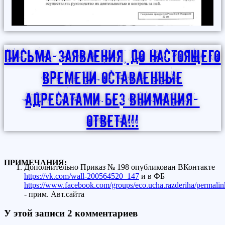
Письма-заявления, до настоящего
времени оставленные
адресатами без внимания-
ответа!!!
ПРИМЕЧАНИЯ:
Дополнительно Приказ № 198 опубликован ВКонтакте
https://vk.com/wall-200564520_147
и в ФБ
https://www.facebook.com/groups/eco.ucha.razderiha/permal
- прим. Авт.сайта
У этой записи 2 комментариев