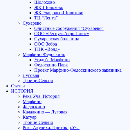
Шолохово
ЖК Шолохово
ЖК Экодолье-Шолохово
ТЦ “Лента”
Сухарево
Очистные сооружения “Сухарево”
ООО «Регнум-Агро Плюс»
Сухаревская больница
ООО Зебра
ТПК «Волд»
Марфино-Федоскино
Усадьба Марфино
Федоскино Парк
Проект Марфино-Федоскинского заказника
Луговая
Троице-Сельцо
Статьи
ИСТОРИЯ
Река Уча. История
Марфино
Федоскино
Качалкино — Луговая
Катуар
Троице-Сельцо
Река Акулиха. Приток р.Уча