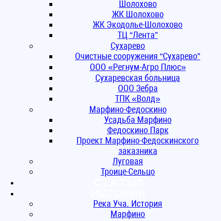
Шолохово
ЖК Шолохово
ЖК Экодолье-Шолохово
ТЦ “Лента”
Сухарево
Очистные сооружения “Сухарево”
ООО «Регнум-Агро Плюс»
Сухаревская больница
ООО Зебра
ТПК «Волд»
Марфино-Федоскино
Усадьба Марфино
Федоскино Парк
Проект Марфино-Федоскинского
заказника
Луговая
Троице-Сельцо
Статьи
ИСТОРИЯ
Река Уча. История
Марфино