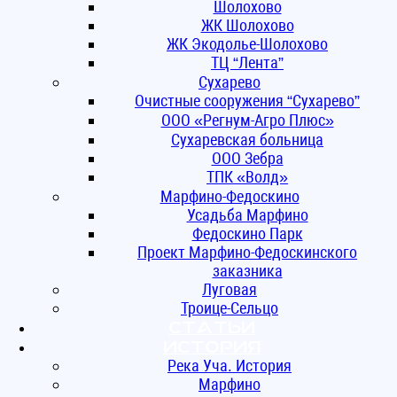
Шолохово
ЖК Шолохово
ЖК Экодолье-Шолохово
ТЦ “Лента”
Сухарево
Очистные сооружения “Сухарево”
ООО «Регнум-Агро Плюс»
Сухаревская больница
ООО Зебра
ТПК «Волд»
Марфино-Федоскино
Усадьба Марфино
Федоскино Парк
Проект Марфино-Федоскинского
заказника
Луговая
Троице-Сельцо
Статьи
ИСТОРИЯ
Река Уча. История
Марфино