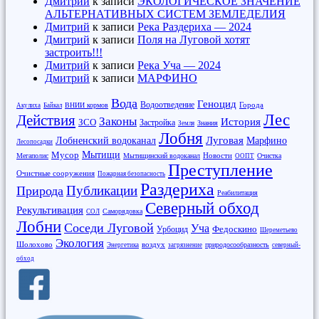
Дмитрий
к записи
ЭКОЛОГИЧЕСКОЕ ЗНАЧЕНИЕ
АЛЬТЕРНАТИВНЫХ СИСТЕМ ЗЕМЛЕДЕЛИЯ
Дмитрий
к записи
Река Раздериха — 2024
Дмитрий
к записи
Поля на Луговой хотят
застроить!!!
Дмитрий
к записи
Река Уча — 2024
Дмитрий
к записи
МАРФИНО
Вода
Геноцид
Водоотведение
Города
ВНИИ кормов
Акулиха
Байкал
Лес
Действия
Законы
История
ЗСО
Застройка
Знания
Земля
Лобня
Луговая
Марфино
Лобненский водоканал
Лесопосадки
Мусор
Мытищи
Новости
Мегаполис
Мытищинский водоканал
Очистка
ООПТ
Преступление
Очистные сооружения
Пожарная безопасность
Раздериха
Публикации
Природа
Реабилитация
Северный обход
Рекультивация
Саморядовка
СОЛ
Лобни
Соседи Луговой
Уча
Федоскино
Урбоцид
Шереметьево
Экология
Шолохово
воздух
природосообразность
Энергетика
загрязнение
северный-
обход