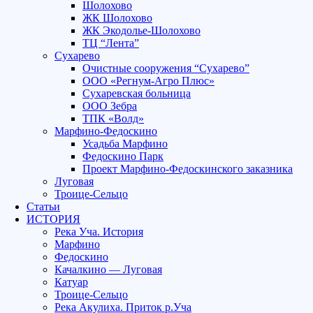
Шолохово
ЖК Шолохово
ЖК Экодолье-Шолохово
ТЦ “Лента”
Сухарево
Очистные сооружения “Сухарево”
ООО «Регнум-Агро Плюс»
Сухаревская больница
ООО Зебра
ТПК «Волд»
Марфино-Федоскино
Усадьба Марфино
Федоскино Парк
Проект Марфино-Федоскинского заказника
Луговая
Троице-Сельцо
Статьи
ИСТОРИЯ
Река Уча. История
Марфино
Федоскино
Качалкино — Луговая
Катуар
Троице-Сельцо
Река Акулиха. Приток р.Уча