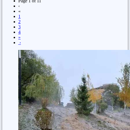
Page 1 of 11
‹
«
1
2
3
4
»
›