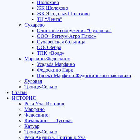
Шолохово
ЖК Шолохово
ЖК Экодолье-Шолохово
ТЦ “Лента”
Сухарево
Очистные сооружения “Сухарево”
ООО «Регнум-Агро Плюс»
Сухаревская больница
ООО Зебра
ТПК «Волд»
Марфино-Федоскино
Усадьба Марфино
Федоскино Парк
Проект Марфино-Федоскинского заказника
Луговая
Троице-Сельцо
Статьи
ИСТОРИЯ
Река Уча. История
Марфино
Федоскино
Качалкино — Луговая
Катуар
Троице-Сельцо
Река Акулиха. Приток р.Уча