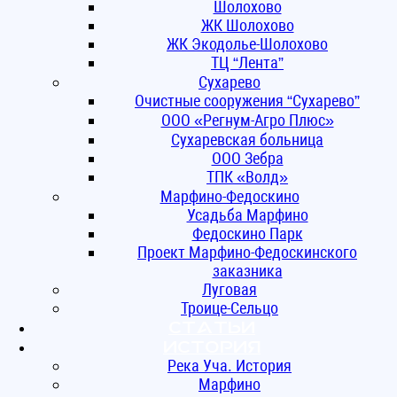
Шолохово
ЖК Шолохово
ЖК Экодолье-Шолохово
ТЦ “Лента”
Сухарево
Очистные сооружения “Сухарево”
ООО «Регнум-Агро Плюс»
Сухаревская больница
ООО Зебра
ТПК «Волд»
Марфино-Федоскино
Усадьба Марфино
Федоскино Парк
Проект Марфино-Федоскинского
заказника
Луговая
Троице-Сельцо
Статьи
ИСТОРИЯ
Река Уча. История
Марфино