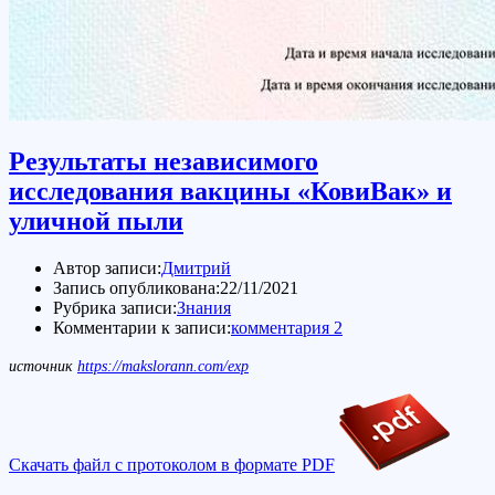
Результаты независимого
исследования вакцины «КовиВак» и
уличной пыли
Автор записи:
Дмитрий
Запись опубликована:
22/11/2021
Рубрика записи:
Знания
Комментарии к записи:
комментария 2
источник
https://makslorann.com/exp
Скачать файл с протоколом в формате PDF