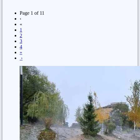
Page 1 of 11
‹
«
1
2
3
4
»
›