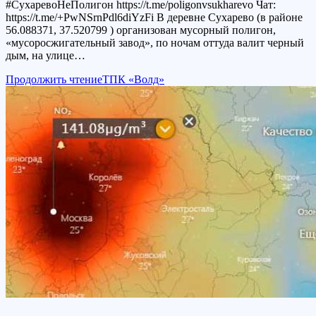
#СухаревоНеПолигон https://t.me/poligonvsukharevo Чат:
https://t.me/+PwNSrnPdl6diYzFi В деревне Сухарево (в районе
56.088371, 37.520799 ) организован мусорный полигон,
«мусоросжигательный завод», по ночам оттуда валит черный
дым, на улице…
Продолжить чтение
ТПК «Волд»