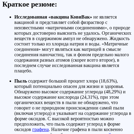
Краткое резюме:
Исследованная «вакцина КовиВак»
не является
вакциной и представляет собой физраствор с
неизвестными «матричными соединениями», о природе
которых достоверно выяснить не удалось. Органических
веществ в содержимом ампул не обнаружено. Жидкость
состоит только из хлорида натрия и воды. «Матричные
соединения» могут являться как матрицей в смысле
соединения наночастиц, так и фоном предельно малого
содержания разных атомов (скорее всего второе), в
последнем случае исследованная вакцина является
плацебо.
Пыль
содержит большой процент хлора (18,63%),
который потенциально опасен для жизни и здоровья.
Обнаружено высокое содержание углерода (48,29%) и
высокое содержание кислорода (24,31%), при этом
органических веществ в пыли не обнаружено, что
говорит о не природном происхождении самой пыли
(включая углерод) и указывает на содержание углерода в
форме оксидов. С высокой вероятностью можно
предположить, что пыль содержит углерод в форме
оксидов
графена
. Наличие графена в пыли косвенно