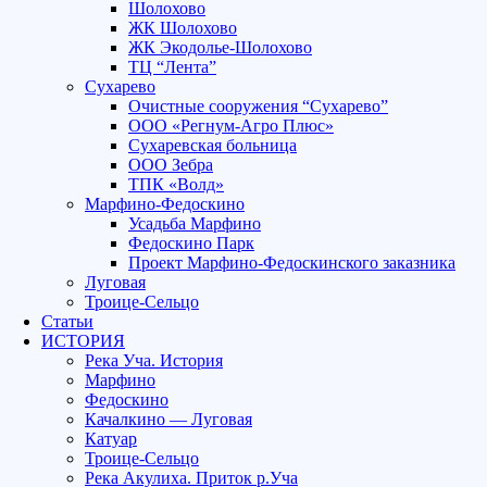
Шолохово
ЖК Шолохово
ЖК Экодолье-Шолохово
ТЦ “Лента”
Сухарево
Очистные сооружения “Сухарево”
ООО «Регнум-Агро Плюс»
Сухаревская больница
ООО Зебра
ТПК «Волд»
Марфино-Федоскино
Усадьба Марфино
Федоскино Парк
Проект Марфино-Федоскинского заказника
Луговая
Троице-Сельцо
Статьи
ИСТОРИЯ
Река Уча. История
Марфино
Федоскино
Качалкино — Луговая
Катуар
Троице-Сельцо
Река Акулиха. Приток р.Уча