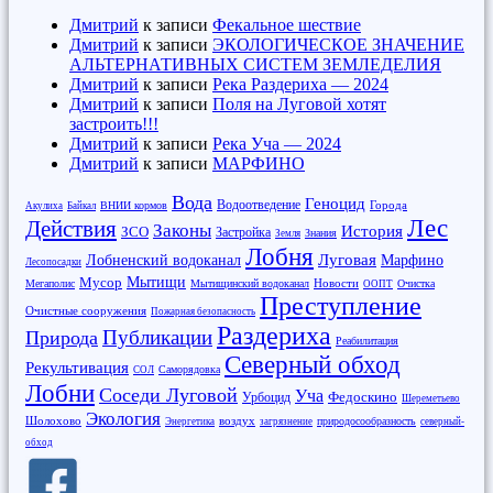
Дмитрий
к записи
Фекальное шествие
Дмитрий
к записи
ЭКОЛОГИЧЕСКОЕ ЗНАЧЕНИЕ
АЛЬТЕРНАТИВНЫХ СИСТЕМ ЗЕМЛЕДЕЛИЯ
Дмитрий
к записи
Река Раздериха — 2024
Дмитрий
к записи
Поля на Луговой хотят
застроить!!!
Дмитрий
к записи
Река Уча — 2024
Дмитрий
к записи
МАРФИНО
Вода
Геноцид
Водоотведение
Города
ВНИИ кормов
Акулиха
Байкал
Лес
Действия
Законы
История
ЗСО
Застройка
Знания
Земля
Лобня
Луговая
Марфино
Лобненский водоканал
Лесопосадки
Мусор
Мытищи
Новости
Мегаполис
Мытищинский водоканал
Очистка
ООПТ
Преступление
Очистные сооружения
Пожарная безопасность
Раздериха
Публикации
Природа
Реабилитация
Северный обход
Рекультивация
Саморядовка
СОЛ
Лобни
Соседи Луговой
Уча
Федоскино
Урбоцид
Шереметьево
Экология
Шолохово
воздух
природосообразность
Энергетика
загрязнение
северный-
обход