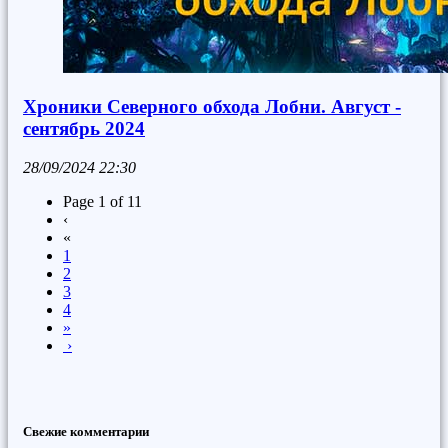
Хроники Северного обхода Лобни. Август -
сентябрь 2024
28/09/2024
22:30
Page 1 of 11
‹
«
1
2
3
4
»
›
Свежие комментарии