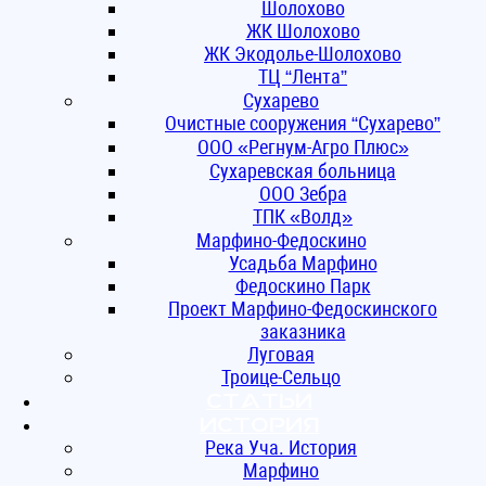
Шолохово
ЖК Шолохово
ЖК Экодолье-Шолохово
ТЦ “Лента”
Сухарево
Очистные сооружения “Сухарево”
ООО «Регнум-Агро Плюс»
Сухаревская больница
ООО Зебра
ТПК «Волд»
Марфино-Федоскино
Усадьба Марфино
Федоскино Парк
Проект Марфино-Федоскинского
заказника
Луговая
Троице-Сельцо
Статьи
ИСТОРИЯ
Река Уча. История
Марфино