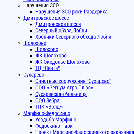
Нарушения ЗСО
Нарушения ЗСО реки Раздериха
Дмитровское шоссе
Дмитровское шоссе
Северный обход Лобни
Хроники Северного обхода Лобни
Шолохово
Шолохово
ЖК Шолохово
ЖК Экодолье-Шолохово
ТЦ “Лента”
Сухарево
Очистные сооружения “Сухарево”
ООО «Регнум-Агро Плюс»
Сухаревская больница
ООО Зебра
ТПК «Волд»
Марфино-Федоскино
Усадьба Марфино
Федоскино Парк
Проект Марфино-Федоскинского заказник