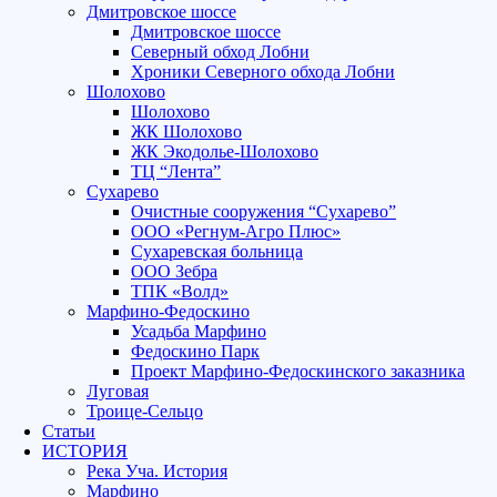
Дмитровское шоссе
Дмитровское шоссе
Северный обход Лобни
Хроники Северного обхода Лобни
Шолохово
Шолохово
ЖК Шолохово
ЖК Экодолье-Шолохово
ТЦ “Лента”
Сухарево
Очистные сооружения “Сухарево”
ООО «Регнум-Агро Плюс»
Сухаревская больница
ООО Зебра
ТПК «Волд»
Марфино-Федоскино
Усадьба Марфино
Федоскино Парк
Проект Марфино-Федоскинского заказника
Луговая
Троице-Сельцо
Статьи
ИСТОРИЯ
Река Уча. История
Марфино