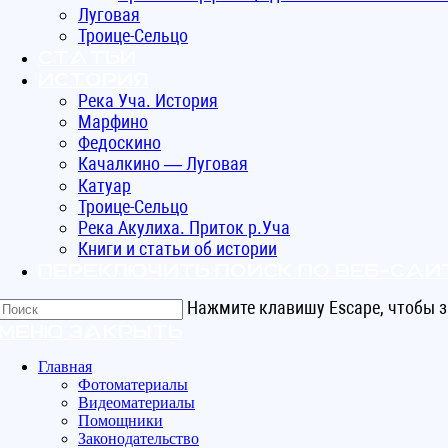
Луговая
Троице-Сельцо
Статьи
ИСТОРИЯ
Река Уча. История
Марфино
Федоскино
Качалкино — Луговая
Катуар
Троице-Сельцо
Река Акулиха. Приток р.Уча
Книги и статьи об истории
Переключить поиск по веб-сай
Нажмите клавишу Escape, чтобы з
Меню
Закрыть
Главная
Фотоматериалы
Видеоматериалы
Помощники
Законодательство