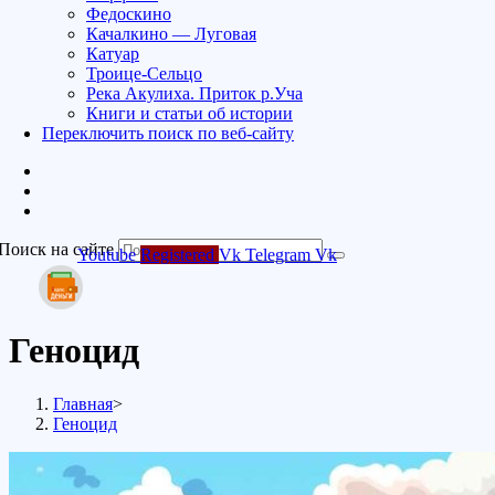
Федоскино
Качалкино — Луговая
Катуар
Троице-Сельцо
Река Акулиха. Приток р.Уча
Книги и статьи об истории
Переключить поиск по веб-сайту
Поиск на сайте
Youtube
Registered
Vk
Telegram
Vk
Геноцид
Главная
>
Геноцид