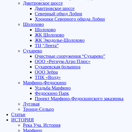
Дмитровское шоссе
Дмитровское шоссе
Северный обход Лобни
Хроники Северного обхода Лобни
Шолохово
Шолохово
ЖК Шолохово
ЖК Экодолье-Шолохово
ТЦ “Лента”
Сухарево
Очистные сооружения “Сухарево”
ООО «Регнум-Агро Плюс»
Сухаревская больница
ООО Зебра
ТПК «Волд»
Марфино-Федоскино
Усадьба Марфино
Федоскино Парк
Проект Марфино-Федоскинского заказника
Луговая
Троице-Сельцо
Статьи
ИСТОРИЯ
Река Уча. История
Марфино