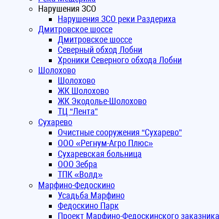
Нарушения ЗСО
Нарушения ЗСО реки Раздериха
Дмитровское шоссе
Дмитровское шоссе
Северный обход Лобни
Хроники Северного обхода Лобни
Шолохово
Шолохово
ЖК Шолохово
ЖК Экодолье-Шолохово
ТЦ “Лента”
Сухарево
Очистные сооружения “Сухарево”
ООО «Регнум-Агро Плюс»
Сухаревская больница
ООО Зебра
ТПК «Волд»
Марфино-Федоскино
Усадьба Марфино
Федоскино Парк
Проект Марфино-Федоскинского заказник