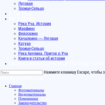
Луговая
Троице-Сельцо
Статьи
ИСТОРИЯ
Река Уча. История
Марфино
Федоскино
Качалкино — Луговая
Катуар
Троице-Сельцо
Река Акулиха. Приток р.Уча
Книги и статьи об истории
Переключить поиск по веб-сай
Нажмите клавишу Escape, чтобы з
Меню
Закрыть
Главная
Фотоматериалы
Видеоматериалы
Помощники
Законодательство