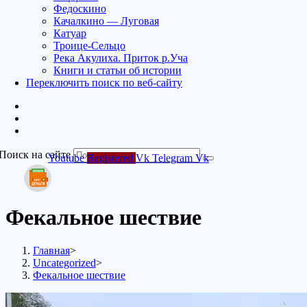
Федоскино
Качалкино — Луговая
Катуар
Троице-Сельцо
Река Акулиха. Приток р.Уча
Книги и статьи об истории
Переключить поиск по веб-сайту
Поиск на сайте
Youtube
Registered
Vk
Telegram
Vk
Фекальное шествие
Главная
>
Uncategorized
>
Фекальное шествие