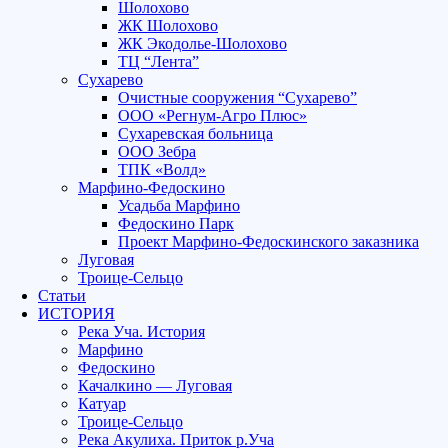
Шолохово
ЖК Шолохово
ЖК Экодолье-Шолохово
ТЦ “Лента”
Сухарево
Очистные сооружения “Сухарево”
ООО «Регнум-Агро Плюс»
Сухаревская больница
ООО Зебра
ТПК «Волд»
Марфино-Федоскино
Усадьба Марфино
Федоскино Парк
Проект Марфино-Федоскинского заказника
Луговая
Троице-Сельцо
Статьи
ИСТОРИЯ
Река Уча. История
Марфино
Федоскино
Качалкино — Луговая
Катуар
Троице-Сельцо
Река Акулиха. Приток р.Уча