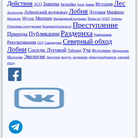
Лес
Действия
Законы
История
ЗСО
Застройка
Знания
Земля
Лобня
Луговая
Марфино
Лобненский водоканал
Лесопосадки
Мусор
Мытищи
Новости
Мегаполис
Мытищинский водоканал
Очистка
ООПТ
Преступление
Очистные сооружения
Пожарная безопасность
Раздериха
Публикации
Природа
Реабилитация
Северный обход
Рекультивация
Саморядовка
СОЛ
Лобни
Соседи Луговой
Уча
Федоскино
Урбоцид
Шереметьево
Экология
Шолохово
воздух
природосообразность
Энергетика
загрязнение
северный-
обход