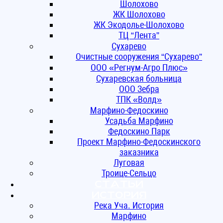
Шолохово
ЖК Шолохово
ЖК Экодолье-Шолохово
ТЦ “Лента”
Сухарево
Очистные сооружения “Сухарево”
ООО «Регнум-Агро Плюс»
Сухаревская больница
ООО Зебра
ТПК «Волд»
Марфино-Федоскино
Усадьба Марфино
Федоскино Парк
Проект Марфино-Федоскинского
заказника
Луговая
Троице-Сельцо
Статьи
ИСТОРИЯ
Река Уча. История
Марфино