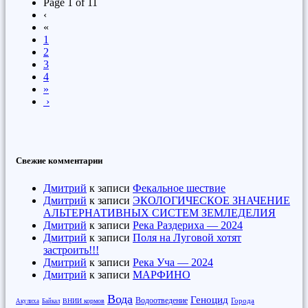
Page 1 of 11
‹
«
1
2
3
4
»
›
Свежие комментарии
Дмитрий
к записи
Фекальное шествие
Дмитрий
к записи
ЭКОЛОГИЧЕСКОЕ ЗНАЧЕНИЕ
АЛЬТЕРНАТИВНЫХ СИСТЕМ ЗЕМЛЕДЕЛИЯ
Дмитрий
к записи
Река Раздериха — 2024
Дмитрий
к записи
Поля на Луговой хотят
застроить!!!
Дмитрий
к записи
Река Уча — 2024
Дмитрий
к записи
МАРФИНО
Вода
Геноцид
Водоотведение
Города
ВНИИ кормов
Акулиха
Байкал