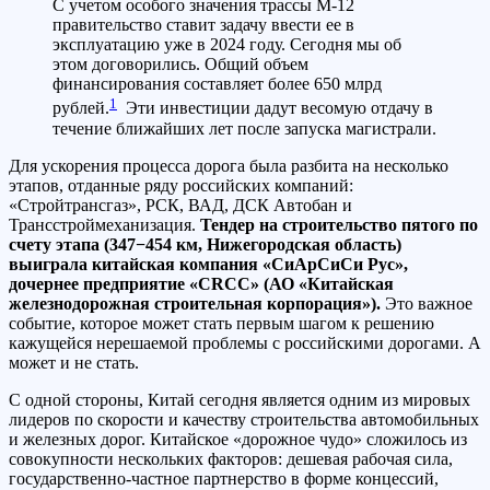
С учетом особого значения трассы М-12
правительство ставит задачу ввести ее в
эксплуатацию уже в 2024 году. Сегодня мы об
этом договорились. Общий объем
финансирования составляет более 650 млрд
1
рублей.
Эти инвестиции дадут весомую отдачу в
течение ближайших лет после запуска магистрали.
Для ускорения процесса дорога была разбита на несколько
этапов, отданные ряду российских компаний:
«Стройтрансгаз», РСК, ВАД, ДСК Автобан и
Трансстроймеханизация.
Тендер на строительство пятого по
счету этапа (347−454 км, Нижегородская область)
выиграла китайская компания «СиАрСиСи Рус»,
дочернее предприятие «СRCC» (АО «Китайская
железнодорожная строительная корпорация»).
Это важное
событие, которое может стать первым шагом к решению
кажущейся нерешаемой проблемы с российскими дорогами. А
может и не стать.
С одной стороны, Китай сегодня является одним из мировых
лидеров по скорости и качеству строительства автомобильных
и железных дорог. Китайское «дорожное чудо» сложилось из
совокупности нескольких факторов: дешевая рабочая сила,
государственно-частное партнерство в форме концессий,