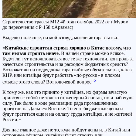
Строительство трассы М12 4й этап октябрь 2022 от г.Муром
до пересечения с Р-158 г.Арзамас)
В
ыделю полезные, на мой взгляд, мысли автора статьи:
«
Китайские строители строят хорошо в Китае потому, что
там нельзя строить иначе.
В нашей стране можно всякое.
Будут ли тут использоваться все те же технологии, контроль за
качеством строительства и за расходом бюджетных средств?
Возложат ли на подрядчика гарантийные обязательства, как в
КНР, или китайцы будут работать «по-русски» в плохом
5
смысле этого слова? Вот ключевой вопрос.
К тому же, как это принято у китайцев, их фирмы зачастую
привозят с собой не только инженерный состав, но и рабочую
силу. Так было в ходе реализации ряда промышленных
проектов на Дальнем Востоке. То есть бюджетные деньги
будут тратиться еще и на оплату труда китайцев, а не жителей
России.»
Для нас главное даже не то, куда пойдут деньги, в Китай или
островные офшоры, китайцы будут строить или