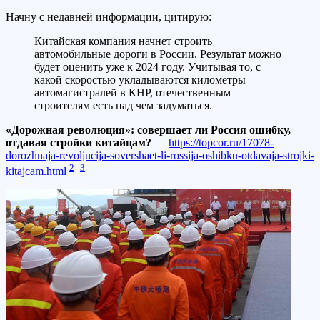
Начну с недавней информации, цитирую:
Китайская компания начнет строить
автомобильные дороги в России. Результат можно
будет оценить уже к 2024 году. Учитывая то, с
какой скоростью укладываются километры
автомагистралей в КНР, отечественным
строителям есть над чем задуматься.
«Дорожная революция»: совершает ли Россия ошибку,
отдавая стройки китайцам?
—
https://topcor.ru/17078-
dorozhnaja-revoljucija-sovershaet-li-rossija-oshibku-otdavaja-strojki-
2
3
kitajcam.html