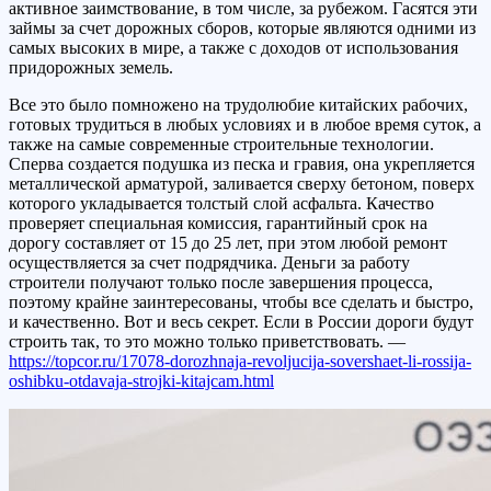
активное заимствование, в том числе, за рубежом. Гасятся эти
займы за счет дорожных сборов, которые являются одними из
самых высоких в мире, а также с доходов от использования
придорожных земель.
Все это было помножено на трудолюбие китайских рабочих,
готовых трудиться в любых условиях и в любое время суток, а
также на самые современные строительные технологии.
Сперва создается подушка из песка и гравия, она укрепляется
металлической арматурой, заливается сверху бетоном, поверх
которого укладывается толстый слой асфальта. Качество
проверяет специальная комиссия, гарантийный срок на
дорогу составляет от 15 до 25 лет, при этом любой ремонт
осуществляется за счет подрядчика. Деньги за работу
строители получают только после завершения процесса,
поэтому крайне заинтересованы, чтобы все сделать и быстро,
и качественно. Вот и весь секрет. Если в России дороги будут
строить так, то это можно только приветствовать. —
https://topcor.ru/17078-dorozhnaja-revoljucija-sovershaet-li-rossija-
oshibku-otdavaja-strojki-kitajcam.html