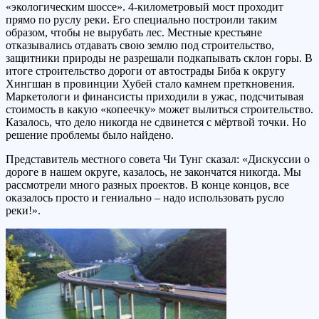
«экологическим шоссе». 4-километровый мост проходит
прямо по руслу реки. Его специально построили таким
образом, чтобы не вырубать лес. Местные крестьяне
отказывались отдавать свою землю под строительство,
защитники природы не разрешали подкапывать склон горы. В
итоге строительство дороги от автострады Биба к округу
Хингшан в провинции Хубей стало камнем преткновения.
Маркетологи и финансисты приходили в ужас, подсчитывая
стоимость в какую «копеечку» может вылиться строительство.
Казалось, что дело никогда не сдвинется с мёртвой точки. Но
решение проблемы было найдено.
Представитель местного совета Чи Тунг сказал: «Дискуссии о
дороге в нашем округе, казалось, не закончатся никогда. Мы
рассмотрели много разных проектов. В конце концов, все
оказалось просто и гениально – надо использовать русло
реки!».