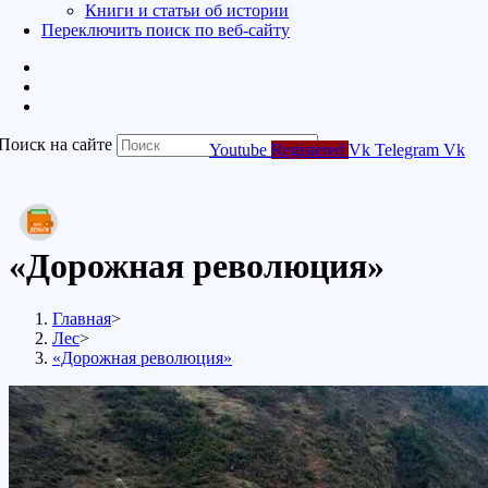
Книги и статьи об истории
Переключить поиск по веб-сайту
Поиск на сайте
Youtube
Registered
Vk
Telegram
Vk
«Дорожная революция»
Главная
>
Лес
>
«Дорожная революция»