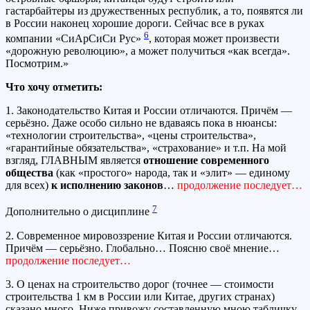
гастарбайтеры из дружественных республик, а то, появятся ли
в России наконец хорошие дороги. Сейчас все в руках
6
компании «СиАрСиСи Рус»
, которая может произвести
«дорожную революцию», а может получиться «как всегда».
Посмотрим.»
Ч
то хочу отметить:
1. Законодательство Китая и России отличаются. Причём —
серьёзно. Даже особо сильно не вдаваясь пока в нюансы:
«технологии строительства», «цены строительства»,
«гарантийные обязательства», «страхование» и т.п. На мой
взгляд, ГЛАВНЫМ является
отношение современного
общества
(как «простого» народа, так и «элит» — единому
для всех)
к
исполнению законов
…
продолжение последует…
7
Дополнительно о дисциплине
2. Современное мировоззрение Китая и России отличаются.
Причём — серьёзно. Глобально… Поясню своё мнение…
продолжение последует…
3. О ценах на строительство дорог (точнее — стоимости
строительства 1 км в России или Китае, других странах)
сказано много. Ниже привожу составленную мною табличку