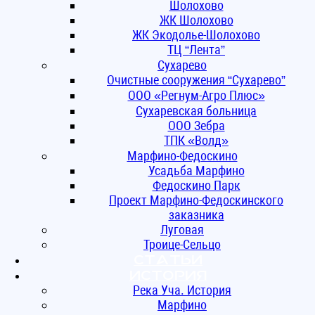
Шолохово
ЖК Шолохово
ЖК Экодолье-Шолохово
ТЦ “Лента”
Сухарево
Очистные сооружения “Сухарево”
ООО «Регнум-Агро Плюс»
Сухаревская больница
ООО Зебра
ТПК «Волд»
Марфино-Федоскино
Усадьба Марфино
Федоскино Парк
Проект Марфино-Федоскинского
заказника
Луговая
Троице-Сельцо
Статьи
ИСТОРИЯ
Река Уча. История
Марфино