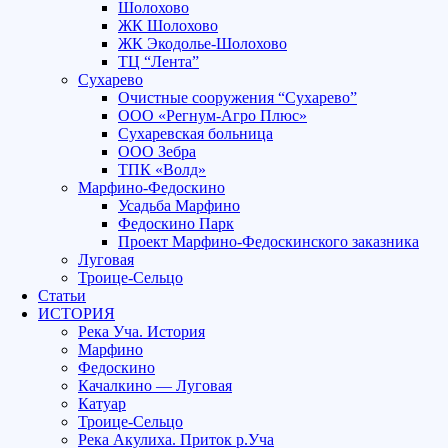
Шолохово
ЖК Шолохово
ЖК Экодолье-Шолохово
ТЦ “Лента”
Сухарево
Очистные сооружения “Сухарево”
ООО «Регнум-Агро Плюс»
Сухаревская больница
ООО Зебра
ТПК «Волд»
Марфино-Федоскино
Усадьба Марфино
Федоскино Парк
Проект Марфино-Федоскинского заказника
Луговая
Троице-Сельцо
Статьи
ИСТОРИЯ
Река Уча. История
Марфино
Федоскино
Качалкино — Луговая
Катуар
Троице-Сельцо
Река Акулиха. Приток р.Уча