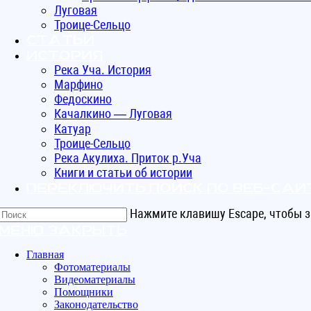
Луговая
Троице-Сельцо
Статьи
ИСТОРИЯ
Река Уча. История
Марфино
Федоскино
Качалкино — Луговая
Катуар
Троице-Сельцо
Река Акулиха. Приток р.Уча
Книги и статьи об истории
Переключить поиск по веб-сай
Нажмите клавишу Escape, чтобы з
Меню
Закрыть
Главная
Фотоматериалы
Видеоматериалы
Помощники
Законодательство