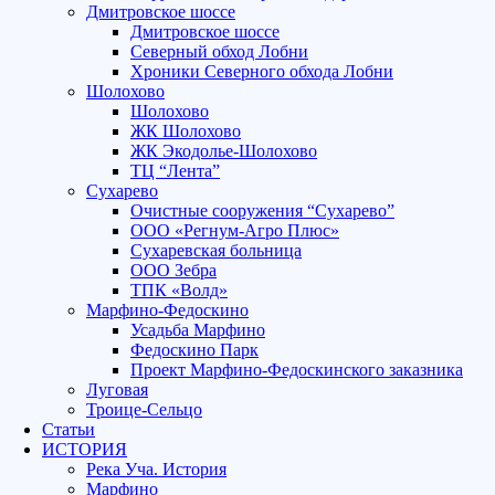
Дмитровское шоссе
Дмитровское шоссе
Северный обход Лобни
Хроники Северного обхода Лобни
Шолохово
Шолохово
ЖК Шолохово
ЖК Экодолье-Шолохово
ТЦ “Лента”
Сухарево
Очистные сооружения “Сухарево”
ООО «Регнум-Агро Плюс»
Сухаревская больница
ООО Зебра
ТПК «Волд»
Марфино-Федоскино
Усадьба Марфино
Федоскино Парк
Проект Марфино-Федоскинского заказника
Луговая
Троице-Сельцо
Статьи
ИСТОРИЯ
Река Уча. История
Марфино