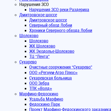
Нарушения ЗСО
Нарушения ЗСО реки Раздериха
Дмитровское шоссе
Дмитровское шоссе
Северный обход Лобни
Хроники Северного обхода Лобни
Шолохово
Шолохово
ЖК Шолохово
ЖК Экодолье-Шолохово
ТЦ “Лента”
Сухарево
Очистные сооружения “Сухарево”
ООО «Регнум-Агро Плюс»
Сухаревская больница
ООО Зебра
ТПК «Волд»
Марфино-Федоскино
Усадьба Марфино
Федоскино Парк
Проект Марфино-Федоскинского заказник