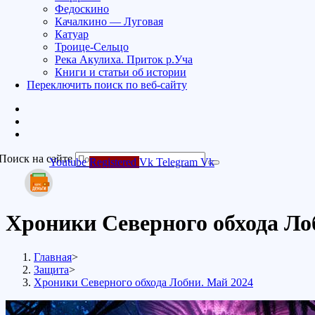
Федоскино
Качалкино — Луговая
Катуар
Троице-Сельцо
Река Акулиха. Приток р.Уча
Книги и статьи об истории
Переключить поиск по веб-сайту
Поиск на сайте
Youtube
Registered
Vk
Telegram
Vk
Хроники Северного обхода Ло
Главная
>
Защита
>
Хроники Северного обхода Лобни. Май 2024