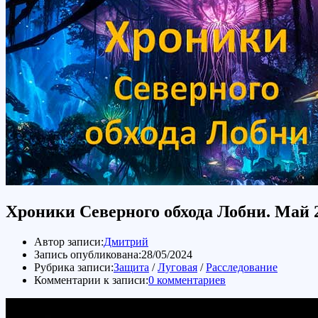
Хроники Северного обхода Лобни. Май 
Автор записи:
Дмитрий
Запись опубликована:
28/05/2024
Рубрика записи:
Защита
/
Луговая
/
Расследование
Комментарии к записи:
0 комментариев